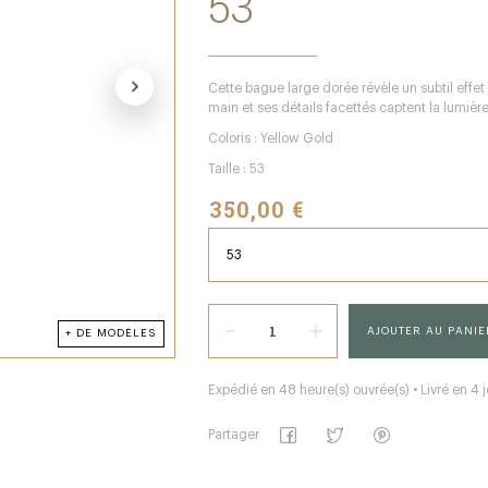
53
Cette bague large dorée révèle un subtil effet 
main et ses détails facettés captent la lumi
Coloris : Yellow Gold
Taille : 53
350,00 €
AJOUTER AU PANIE
+ DE MODÈLES
Expédié en 48 heure(s) ouvrée(s) • Livré en 4 j
Partager