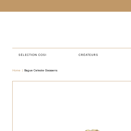
SÉLECTION COSI
CRÉATEURS
Home
|
Bague Celeste Goossens