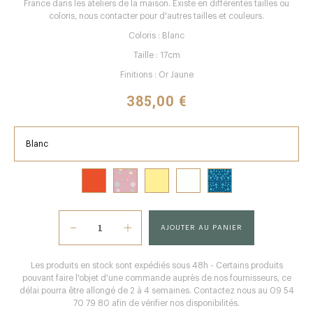
France dans les ateliers de la maison. Existe en différentes tailles ou
coloris, nous contacter pour d'autres tailles et couleurs.
Coloris : Blanc
Taille : 17cm
Finitions : Or Jaune
385,00 €
Blanc
AJOUTER AU PANIER
Les produits en stock sont expédiés sous 48h - Certains produits
pouvant faire l'objet d'une commande auprès de nos fournisseurs, ce
délai pourra être allongé de 2 à 4 semaines. Contactez nous au 09 54
70 79 80 afin de vérifier nos disponibilités.