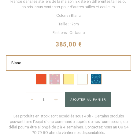
France dans les ateliers de la maison. Existe en différentes tailles ou
coloris, nous contacter pour d'autres tailles et couleurs.
Coloris : Blanc
Taille : 17cm
Finitions : Or Jaune
385,00 €
Blanc
AJOUTER AU PANIER
Les produits en stock sont expédiés sous 48h - Certains produits
pouvant faire l'objet d'une commande auprès de nos fournisseurs, ce
délai pourra être allongé de 2 à 4 semaines. Contactez nous au 09 54
70 79 80 afin de vérifier nos disponibilités.