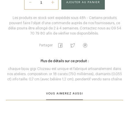
AJOUTER AU PANIER
Les produits en stock sont expédiés sous 48h - Certains produits
pouvant faire l'objet d'une commande auprès de nos fournisseurs, ce
délai pourra être allongé de 2 à 4 semaines. Contactez nous au 09 54
70 79 80 afin de vérifier nos disponibilités.
Partager
Plus de détails sur ce produit :
chaque bijou gigi Clozeau est unique et fabriqué artisanalement dans
nos ateliers. composition: or 18 carats (750 millièmes), diamants (0.055
ct) info taille: 0,7 cm (avec bélière 1,2 cm), pendentif vendu sans chaîne
VOUS AIMEREZ AUSSI