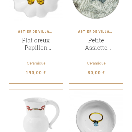
ASTIER DE VILLATTE
ASTIER DE VILLATTE
Plat creux
Petite
Papillon
Assiette
Jaune
Nuage et
croissant de
Céramique
Céramique
Lune
190,00 €
80,00 €