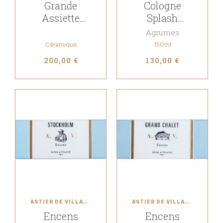
Grande
Cologne
Assiette
Splash
Bouquet
Orange
Agrumes
Amère
Céramique
150ml
200,00 €
130,00 €
ASTIER DE VILLATTE
ASTIER DE VILLATTE
Encens
Encens