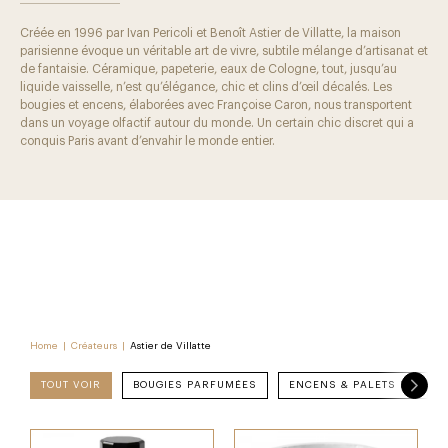
Créée en 1996 par Ivan Pericoli et Benoît Astier de Villatte, la maison
parisienne évoque un véritable art de vivre, subtile mélange d’artisanat et
de fantaisie. Céramique, papeterie, eaux de Cologne, tout, jusqu’au
liquide vaisselle, n’est qu’élégance, chic et clins d’œil décalés. Les
bougies et encens, élaborées avec Françoise Caron, nous transportent
dans un voyage olfactif autour du monde. Un certain chic discret qui a
conquis Paris avant d’envahir le monde entier.
Home
|
Créateurs
|
Astier de Villatte
TOUT VOIR
BOUGIES PARFUMÉES
ENCENS & PALETS PARFUMÉS