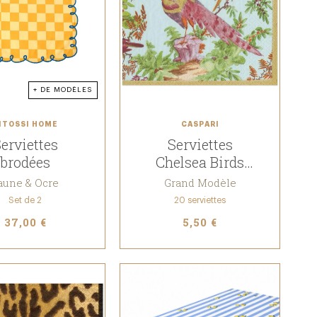
+ DE MODÈLES
ITOSSI HOME
CASPARI
erviettes
Serviettes
brodées
Chelsea Birds
Celadon
aune & Ocre
Grand Modèle
Set de 2
20 serviettes
37,00 €
5,50 €