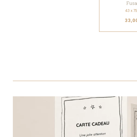
Fusa
43 x 7
33,0