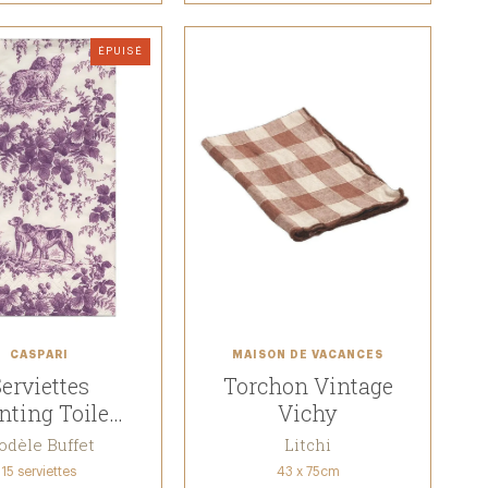
ÉPUISÉ
CASPARI
MAISON DE VACANCES
erviettes
Torchon Vintage
nting Toile
Vichy
ubergine
dèle Buffet
Litchi
15 serviettes
43 x 75cm