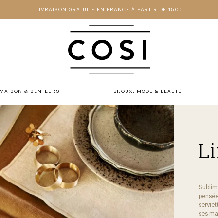
LIVRAISON GRATUITE EN FRANCE À PARTIR DE 150€
MAISON & SENTEURS
BIJOUX, MODE & BEAUTÉ
Li
Sublim
pensée 
serviet
ses mat