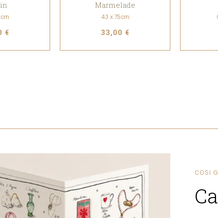
in
Marmelade
5cm
43 x 75cm
0 €
33,00 €
COSI G
Ca