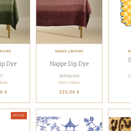
AVOINE
SARAH LAVOINE
B
S
ip Dye
Nappe Dip Dye
êt
Aubépine
J
75cm
300 x 175cm
0 €
225,00 €
ÉPUISÉ