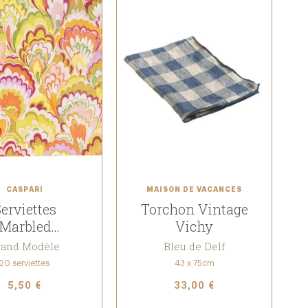
CASPARI
MAISON DE VACANCES
erviettes
Torchon Vintage
Marbled
Vichy
aspberry &
rand Modèle
Bleu de Delf
hartreuse
20 serviettes
43 x 75cm
5,50 €
33,00 €