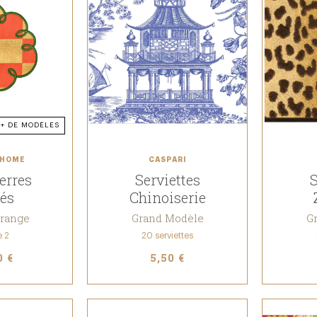
+ DE MODÈLES
 HOME
CASPARI
erres
Serviettes
S
és
Chinoiserie
Orange
Grand Modèle
G
e 2
20 serviettes
0 €
5,50 €