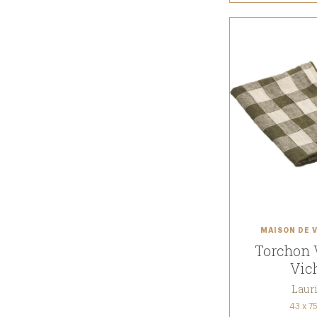
MAISON DE 
Torchon 
Vic
Laur
43 x 7