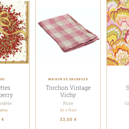
ARI
MAISON DE VACANCES
ttes
Torchon Vintage
S
berry
Vichy
R
odèle
Rose
G
C
ettes
43 x 75cm
 €
33,00 €