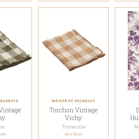
VACANCES
MAISON DE VACANCES
Vintage
Torchon Vintage
S
hy
Vichy
Hu
A
ier
Terracotta
Mo
5cm
43 x 75cm