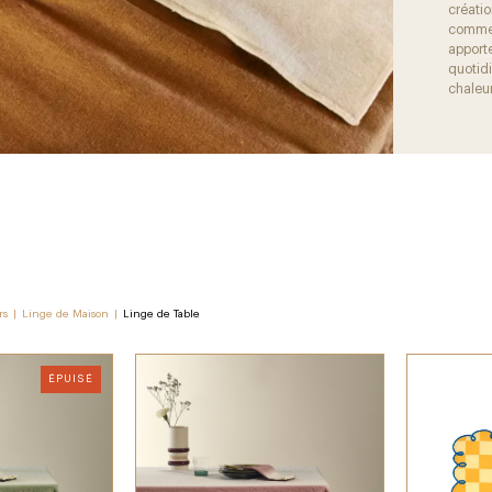
créati
comme 
apporte
quotid
chaleu
rs
|
Linge de Maison
|
Linge de Table
ÉPUISÉ