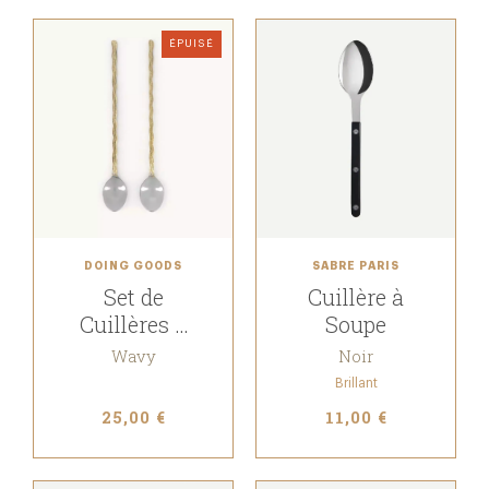
ÉPUISÉ
DOING GOODS
SABRE PARIS
Set de
Cuillère à
Cuillères à
Soupe
Latte
Wavy
Noir
Brillant
25,00 €
11,00 €