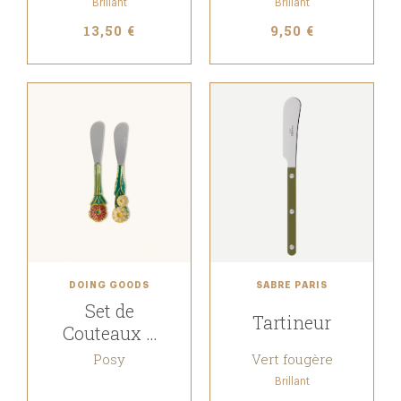
Brillant
Brillant
13,50 €
9,50 €
DOING GOODS
SABRE PARIS
Set de
Tartineur
Couteaux à
Beurre
Posy
Vert fougère
Brillant