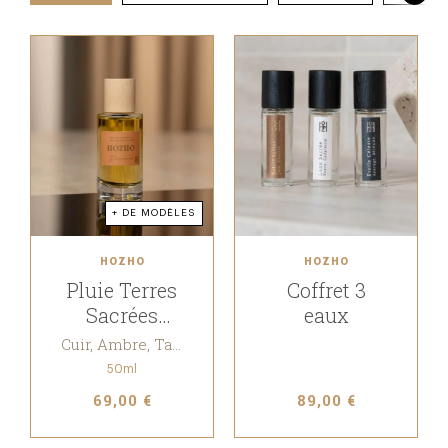
+ DE MODÈLES
HOZHO
HOZHO
Pluie Terres
Coffret 3
Sacrées
eaux
Amérindiennes
Cuir, Ambre, Tabac blond, Miel, Prune, Cèdre
50ml
69,00 €
89,00 €