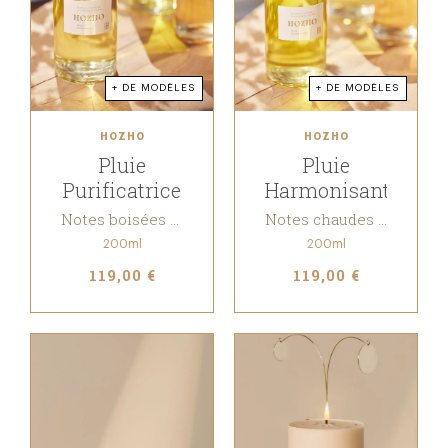
+ DE MODÈLES
+ DE MODÈLES
HOZHO
HOZHO
Pluie
Pluie
Purificatrice
Harmonisante
Notes boisées & Florales
Notes chaudes & Ambrées
200ml
200ml
119,00 €
119,00 €