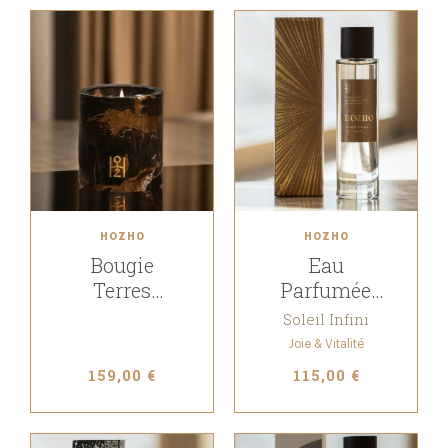
HOZHO
HOZHO
Bougie
Eau
Terres
Parfumée
Sacrées
pour le corps
Soleil Infini
Amérindiennes
Joie & Vitalité
159,00 €
115,00 €