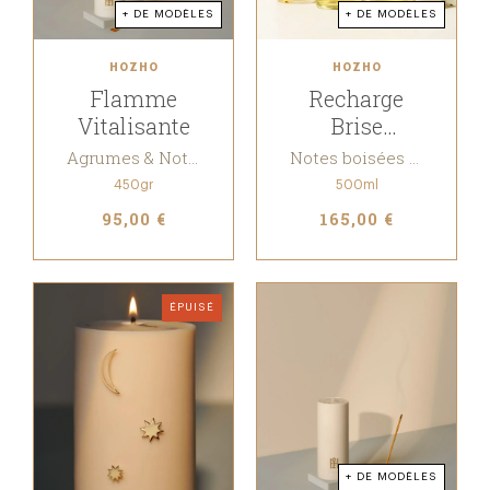
+ DE MODÈLES
+ DE MODÈLES
HOZHO
HOZHO
Flamme
Recharge
Vitalisante
Brise
Purificatrice
Agrumes & Notes Poivrées
Notes boisées & Florales
450gr
500ml
95,00 €
165,00 €
ÉPUISÉ
+ DE MODÈLES