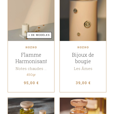
+ DE MODÈLES
HOZHO
HOZHO
Flamme
Bijoux de
Harmonisante
bougie
Notes chaudes & Ambrées
Les Âmes
450gr
95,00 €
39,00 €