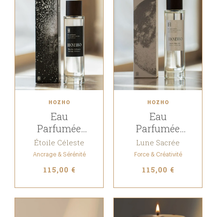
HOZHO
HOZHO
Eau
Eau
Parfumée
Parfumée
pour le corps
pour le corps
Étoile Céleste
Lune Sacrée
Ancrage & Sérénité
Force & Créativité
115,00 €
115,00 €