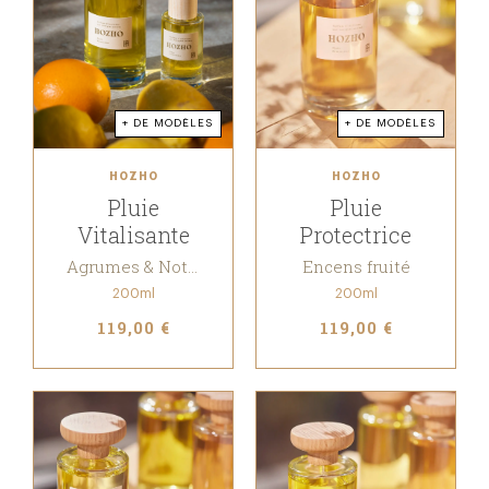
+ DE MODÈLES
+ DE MODÈLES
HOZHO
HOZHO
Pluie
Pluie
Vitalisante
Protectrice
Agrumes & Notes Poivrées
Encens fruité
200ml
200ml
119,00 €
119,00 €