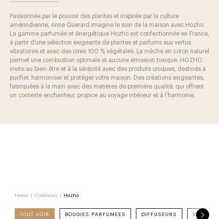
Passionnée par le pouvoir des plantes et inspirée par la culture
amérindienne, Anne Querard imagine le soin de la maison avec Hozho.
La gamme parfumée et énergétique Hozho est confectionnée en France,
à partir d’une sélection exigeante de plantes et parfums aux vertus
vibratoires et avec des cires 100 % végétales. La mèche en coton naturel
permet une combustion optimale et aucune émission toxique. HOZHO
invite au bien-être et à la sérénité avec des produits uniques, destinés à
purifier, harmoniser et protéger votre maison. Des créations exigeantes,
fabriquées à la main avec des matières de première qualité, qui offrent
un contexte enchanteur, propice au voyage intérieur et à l’harmonie.
Home
|
Créateurs
|
Hozho
TOUT VOIR
BOUGIES PARFUMÉES
DIFFUSEURS
VAPORIS