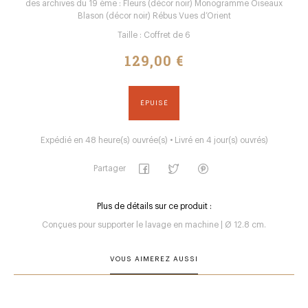
des archives du 19 ème : Fleurs (décor noir) Monogramme Oiseaux
Blason (décor noir) Rébus Vues d’Orient
Taille : Coffret de 6
129,00 €
ÉPUISÉ
Expédié en 48 heure(s) ouvrée(s) • Livré en 4 jour(s) ouvrés)
Partager
Plus de détails sur ce produit :
Conçues pour supporter le lavage en machine | Ø 12.8 cm.
VOUS AIMEREZ AUSSI