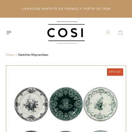
LIVRAISON GRATUITE EN FRANCE À PARTIR DE 150€
Home
|
Assiettes Mignardises
ÉPUISÉ