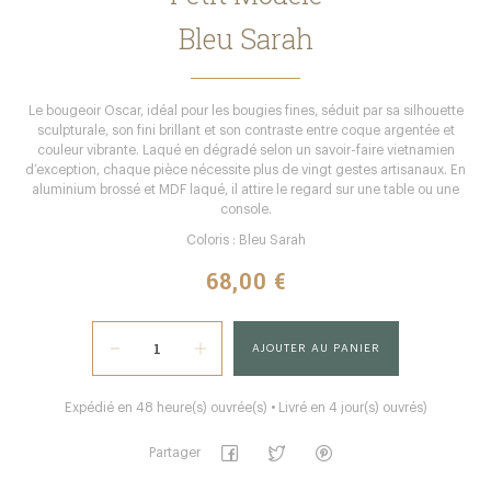
Bleu Sarah
Le bougeoir Oscar, idéal pour les bougies fines, séduit par sa silhouette
sculpturale, son fini brillant et son contraste entre coque argentée et
couleur vibrante. Laqué en dégradé selon un savoir-faire vietnamien
d’exception, chaque pièce nécessite plus de vingt gestes artisanaux. En
aluminium brossé et MDF laqué, il attire le regard sur une table ou une
console.
Coloris : Bleu Sarah
68,00 €
AJOUTER AU PANIER
Expédié en 48 heure(s) ouvrée(s) • Livré en 4 jour(s) ouvrés)
Partager