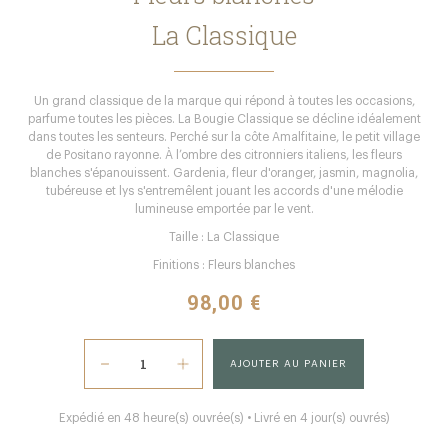
La Classique
Un grand classique de la marque qui répond à toutes les occasions,
parfume toutes les pièces. La Bougie Classique se décline idéalement
dans toutes les senteurs. Perché sur la côte Amalfitaine, le petit village
de Positano rayonne. À l’ombre des citronniers italiens, les fleurs
blanches s'épanouissent. Gardenia, fleur d'oranger, jasmin, magnolia,
tubéreuse et lys s'entremêlent jouant les accords d'une mélodie
lumineuse emportée par le vent.
Taille : La Classique
Finitions : Fleurs blanches
98,00 €
AJOUTER AU PANIER
Expédié en 48 heure(s) ouvrée(s) • Livré en 4 jour(s) ouvrés)