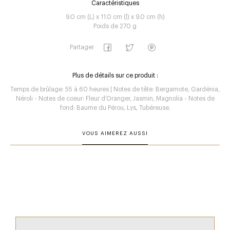
Caractéristiques
9.0 cm (L) x 11.0 cm (l) x 9.0 cm (h)
Poids de 270 g
Partager
Plus de détails sur ce produit :
Temps de brûlage: 55 à 60 heures | Notes de tête: Bergamote, Gardénia,
Néroli - Notes de coeur: Fleur d’Oranger, Jasmin, Magnolia - Notes de
fond: Baume du Pérou, Lys, Tubéreuse.
VOUS AIMEREZ AUSSI