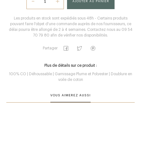
AJOUTER AU PANIER
Les produits en stock sont expédiés sous 48h - Certains produits
pouvant faire l'objet d'une commande auprès de nos fournisseurs, ce
délai pourra être allongé de 2 à 4 semaines. Contactez nous au 09 54
70 79 80 afin de vérifier nos disponibilités.
Partager
Plus de détails sur ce produit :
100% CO | Déhoussable | Garnissage Plume et Polyester | Doublure en
voile de coton
VOUS AIMEREZ AUSSI