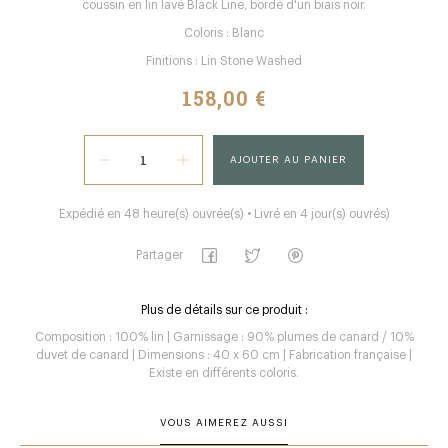
coussin en lin lavé Black Line, bordé d'un biais noir.
Coloris : Blanc
Finitions : Lin Stone Washed
158,00 €
AJOUTER AU PANIER
Expédié en 48 heure(s) ouvrée(s) • Livré en 4 jour(s) ouvrés)
Partager
Plus de détails sur ce produit :
Composition : 100% lin | Garnissage : 90% plumes de canard / 10%
duvet de canard | Dimensions : 40 x 60 cm | Fabrication française |
Existe en différents coloris.
VOUS AIMEREZ AUSSI