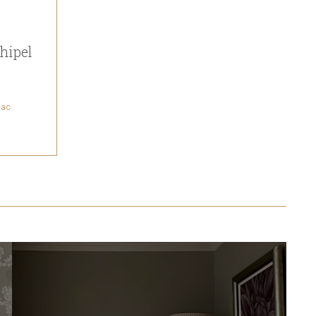
hipel
jac