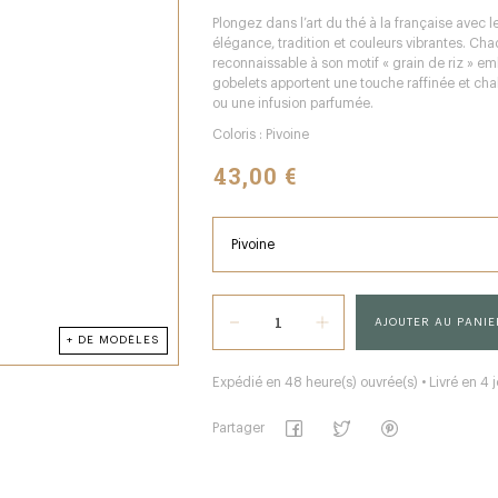
Plongez dans l’art du thé à la française avec l
élégance, tradition et couleurs vibrantes. Cha
reconnaissable à son motif « grain de riz » e
gobelets apportent une touche raffinée et ch
ou une infusion parfumée.
Coloris : Pivoine
43,00 €
AJOUTER AU PANIE
+ DE MODÈLES
Expédié en 48 heure(s) ouvrée(s) • Livré en 4 j
Partager