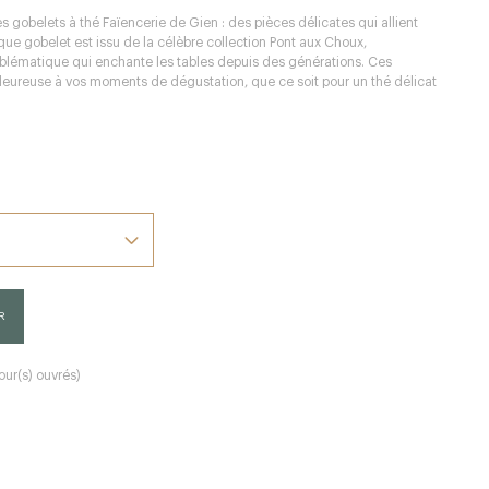
es gobelets à thé Faïencerie de Gien : des pièces délicates qui allient
que gobelet est issu de la célèbre collection Pont aux Choux,
mblématique qui enchante les tables depuis des générations. Ces
aleureuse à vos moments de dégustation, que ce soit pour un thé délicat
R
our(s) ouvrés)