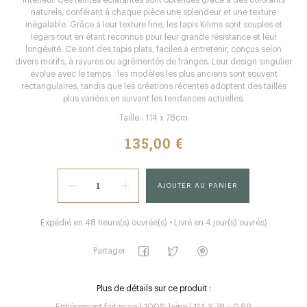
intérieur. Ces teintes éclatantes sont obtenues grâce à des colorants
naturels, conférant à chaque pièce une splendeur et une texture
inégalable. Grâce à leur texture fine, les tapis Kilims sont souples et
légers tout en étant reconnus pour leur grande résistance et leur
longévité. Ce sont des tapis plats, faciles à entretenir, conçus selon
divers motifs, à rayures ou agrémentés de franges. Leur design singulier
évolue avec le temps : les modèles les plus anciens sont souvent
rectangulaires, tandis que les créations récentes adoptent des tailles
plus variées en suivant les tendances actuelles.
Taille : 114 x 78cm
135,00 €
AJOUTER AU PANIER
Expédié en 48 heure(s) ouvrée(s) • Livré en 4 jour(s) ouvrés)
Partager
Plus de détails sur ce produit :