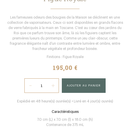
Les fameuses odeurs des bougies de la Maison se déclinent en une
collection de vaporisateurs. Ceux-ci sont disponibles en grands flacons
de verre fabriqués à la main en Toscane. C’est au cœur des jardins du
Roi que ce parfum trouve son âme, là où les figuiers captent les
premières lueurs du printemps. Comme un jeu clair-obscur, cette
fragrance élégante naît d’un contraste entre lumière et ombre, entre
fraicheur végétale et profondeur boisée.
Finitions : Figue Royale
195,00 €
AJOUTER AU PANIER
Expédié en 48 heure(s) ouvrée(s) • Livré en 4 jour(s) ouvrés)
Caractéristiques
7.0 cm (L) x 7.0 cm (l) x 18.0 cm (h)
Contenance de 375 mL