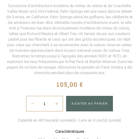
Synonyme d'architecture moderne du milieu du siècle et du Coachella
Valley Music and Arts Festival, Palm Springs est une oasis dans le désert
de Sonora, en Californie. Palm Springs attire les golfeurs, les célébrités et
les amateurs de bien-être. Véritable musée d'architecture vivant, la ville
met à l'honneur les stars du mouvement moderne du milieu du siècle,
telles que Richard Neutra et Albert Frey. Un terrain de jeu aux couleurs
pastel pour les fêtards et ceux qui ont des goûts excentriques. Un répit
pour ceux qui cherchent à se reconnecter avec la nature, mise en valeur
de manière spectaculaire dans le parc national voisin de Joshua Tree.
Remontez le temps jusqu'à l'apogée des années 1960 et 1970, en
explorant les lieux fréquentés par le Rat Pack et Marilyn Monroe. Dans les
pages de ce livre de voyage, découvrez le paradis où Frank Sinatra a élu
domicile pendant plus de cinquante ans.
105,00 €
AJOUTER AU PANIER
Expédié en 48 heure(s) ouvrée(s) • Livré en 4 jour(s) ouvrés)
Caractéristiques