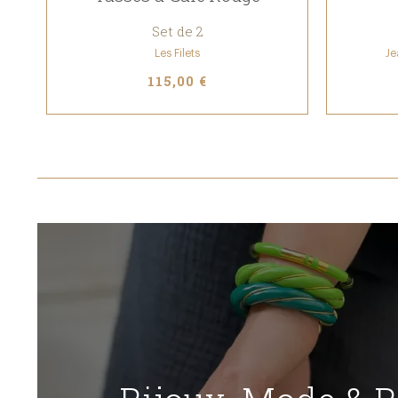
Set de 2
Les Filets
Je
115,00 €