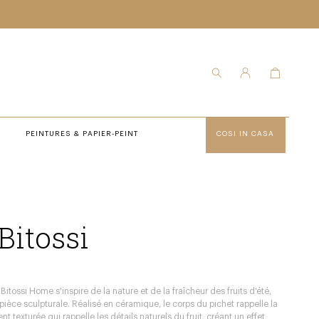
PEINTURES & PAPIER-PEINT
COSI IN CASA
Bitossi
Bitossi Home s'inspire de la nature et de la fraîcheur des fruits d'été,
pièce sculpturale. Réalisé en céramique, le corps du pichet rappelle la
 texturée qui rappelle les détails naturels du fruit, créant un effet