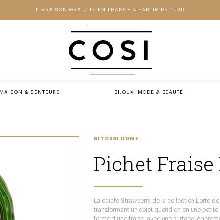
LIVRAISON GRATUITE EN FRANCE À PARTIR DE 150€
MAISON & SENTEURS
BIJOUX, MODE & BEAUTÉ
BITOSSI HOME
Pichet Fraise 
La carafe Strawberry de la collection L'orto de 
transformant un objet quotidien en une petite 
forme d'une fraise, avec une surface légèrement