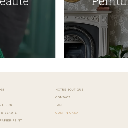
Beauté
Peintu
OSI
NOTRE BOUTIQUE
CONTACT
NTEURS
FAQ
 & BEAUTÉ
COSI IN CASA
PAPIER-PEINT