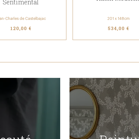
Sentimental
an-Charles de Castelbajac
201 x 148cm
120,00 €
534,00 €