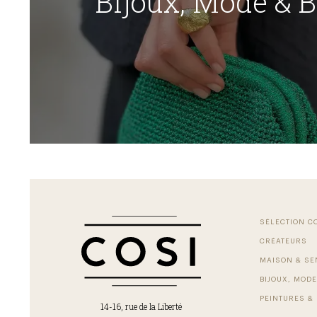
Bijoux, Mode & 
SÉLECTION C
CRÉATEURS
MAISON & SE
BIJOUX, MODE
PEINTURES & 
14-16, rue de la Liberté