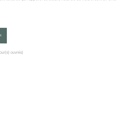
R
our(s) ouvrés)