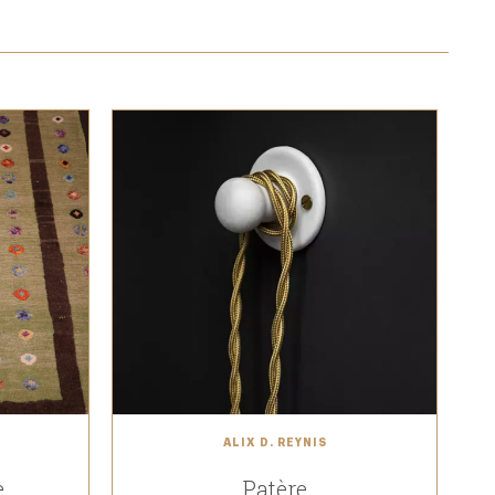
ALIX D. REYNIS
e
Patère