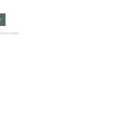
R
our(s) ouvrés)