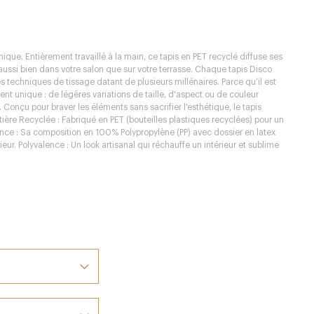
ique. Entièrement travaillé à la main, ce tapis en PET recyclé diffuse ses
ussi bien dans votre salon que sur votre terrasse. Chaque tapis Disco
 des techniques de tissage datant de plusieurs millénaires. Parce qu’il est
nt unique : de légères variations de taille, d'aspect ou de couleur
 Conçu pour braver les éléments sans sacrifier l'esthétique, le tapis
ière Recyclée : Fabriqué en PET (bouteilles plastiques recyclées) pour un
nce : Sa composition en 100% Polypropylène (PP) avec dossier en latex
ieur. Polyvalence : Un look artisanal qui réchauffe un intérieur et sublime