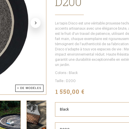
D200
Le tapis Disco est une véritable prouesse techn
accents artisanaux avec une élégance brute, a
est le fruit d'un travail de patience, utilisant
fait main, chaque exemplaire est rigoureuseme
témoignent de l'authenticité de sa fabrication.
Disco s'adapte à tous vos espaces de vie : Mat
impact environnemental réduit. Haute Résista
garantit une durabilité exceptionnelle en extér
un jardin.
Coloris : Black
Taille : D200
+ DE MODÈLES
1 550,00 €