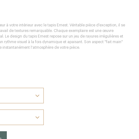
à votre intérieur avec le tapis Ernest. Véritable pièce d’exception, il se
travail de textures remarquable. Chaque exemplaire est une œuvre
nal. Le design du tapis Ernest repose sur un jeu de rayures irrégulières et
n rythme visuel à la fois dynamique et apaisant. Son aspect "fait main"
e instantanément l'atmosphère de votre pièce.
R