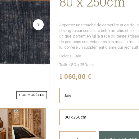
80 x 250cm
Apportez une touche de caractère et de douceur 
distingue par son allure bohème-chic et son 
unique, portant en lui la trace du geste artisa
de pompons confectionnés à la main, offrant u
lui confère un supplément d'âme qui réchauff
Coloris : Jaie
Taille : 80 x 250cm
1 060,00 €
+ DE MODÈLES
AJOUTER AU PANIE