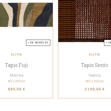
+ DE MODÈLES
+ D
ELITIS
ELITIS
Tapis Fuji
Tapis Sento
Matcha
Sakura
80 x 250cm
180 x 250cm
880,00 €
2 190,00 €