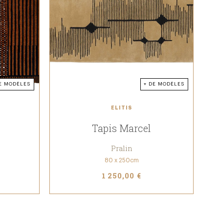
E MODÈLES
+ DE MODÈLES
ELITIS
Tapis Marcel
Pralin
80 x 250cm
1 250,00 €