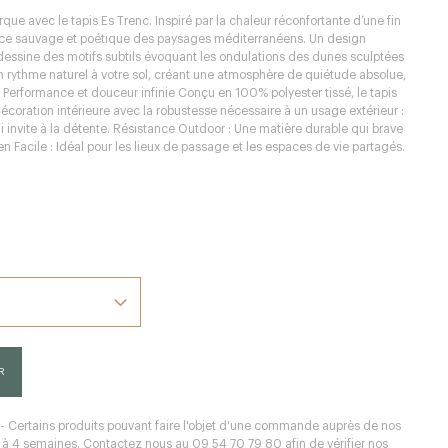
que avec le tapis Es Trenc. Inspiré par la chaleur réconfortante d’une fin
ence sauvage et poétique des paysages méditerranéens. Un design
 dessine des motifs subtils évoquant les ondulations des dunes sculptées
e un rythme naturel à votre sol, créant une atmosphère de quiétude absolue,
. Performance et douceur infinie Conçu en 100% polyester tissé, le tapis
coration intérieure avec la robustesse nécessaire à un usage extérieur :
invite à la détente. Résistance Outdoor : Une matière durable qui brave
en Facile : Idéal pour les lieux de passage et les espaces de vie partagés.
R
 - Certains produits pouvant faire l'objet d'une commande auprès de nos
 2 à 4 semaines. Contactez nous au 09 54 70 79 80 afin de vérifier nos