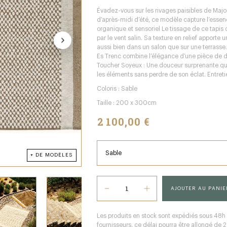
Évadez-vous sur les rivages paisibles de Major
d’après-midi d’été, ce modèle capture l’ess
organique et sensoriel Le tissage de ce tapis
par le vent salin. Sa texture en relief apport
aussi bien dans un salon que sur une terrasse
Es Trenc combine l’élégance d’une pièce de dé
Toucher Soyeux : Une douceur surprenante qui 
les éléments sans perdre de son éclat. Entreti
Coloris : Sable
Taille : 200 x 300cm
2 100,00 €
+ DE MODÈLES
AJOUTER AU PANIE
Les produits en stock sont expédiés sous 48h
fournisseurs, ce délai pourra être allongé de