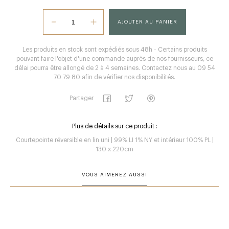
AJOUTER AU PANIER
Les produits en stock sont expédiés sous 48h - Certains produits
pouvant faire l'objet d'une commande auprès de nos fournisseurs, ce
délai pourra être allongé de 2 à 4 semaines. Contactez nous au 09 54
70 79 80 afin de vérifier nos disponibilités.
Partager
Plus de détails sur ce produit :
Courtepointe réversible en lin uni | 99% LI 1% NY et intérieur 100% PL |
130 x 220cm
VOUS AIMEREZ AUSSI