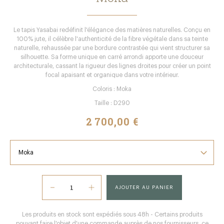
Le tapis Yasabai redéfinit l'élégance des matières naturelles. Conçu en
100% jute, il célèbre l'authenticité de la fibre végétale dans sa teinte
naturelle, rehaussée par une bordure contrastée qui vient structurer sa
silhouette. Sa forme unique en carré arrondi apporte une douceur
architecturale, cassant la rigueur des lignes droites pour créer un point
focal apaisant et organique dans votre intérieur.
Coloris : Moka
Taille : D290
2 700,00 €
AJOUTER AU PANIER
Les produits en stock sont expédiés sous 48h - Certains produits
pouvant faire l'objet d'une commande auprès de nos fournisseurs, ce