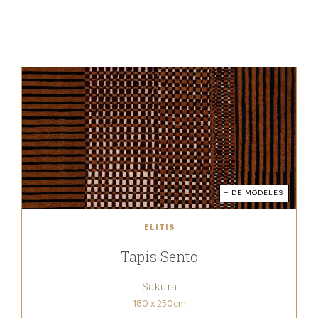
+ DE MODÈLES
ELITIS
Tapis Sento
Sakura
180 x 250cm