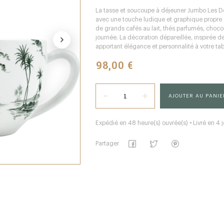
La tasse et soucoupe à déjeuner Jumbo Les Dépa
avec une touche ludique et graphique propre à
de grands cafés au lait, thés parfumés, choco
journée. La décoration dépareillée, inspirée d
apportant élégance et personnalité à votre tab
98,00 €
AJOUTER AU PANIE
Expédié en 48 heure(s) ouvrée(s) • Livré en 4 j
Partager