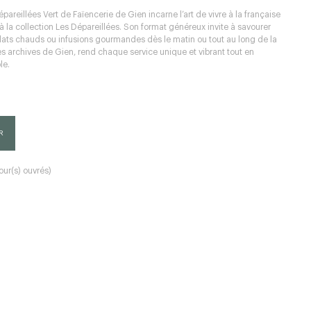
reillées Vert de Faïencerie de Gien incarne l’art de vivre à la française
 la collection Les Dépareillées. Son format généreux invite à savourer
lats chauds ou infusions gourmandes dès le matin ou tout au long de la
es archives de Gien, rend chaque service unique et vibrant tout en
le.
R
our(s) ouvrés)