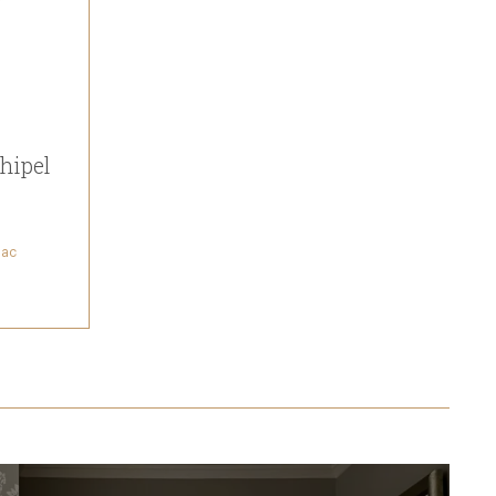
hipel
jac