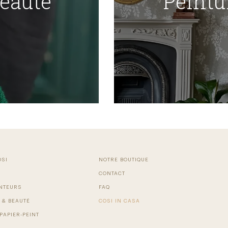
Beauté
Peintu
OSI
NOTRE BOUTIQUE
CONTACT
NTEURS
FAQ
 & BEAUTÉ
COSI IN CASA
PAPIER-PEINT