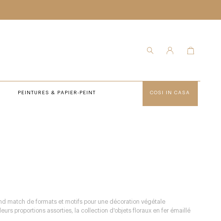
PEINTURES & PAPIER-PEINT
COSI IN CASA
nd match de formats et motifs pour une décoration végétale
urs proportions assorties, la collection d'objets floraux en fer émaillé