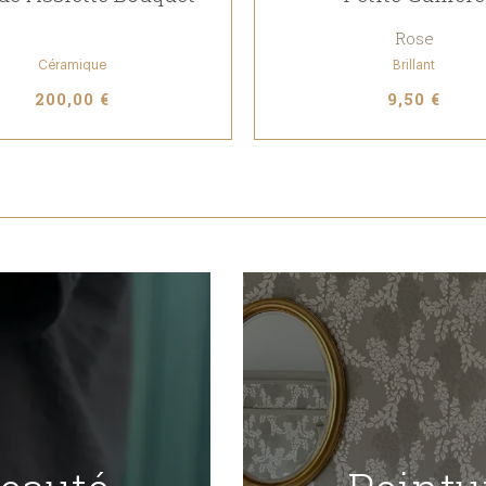
Rose
Céramique
Brillant
200,00 €
9,50 €