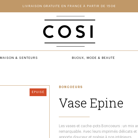
LIVRAISON GRATUITE EN FRANCE À PARTIR DE 150€
MAISON & SENTEURS
BIJOUX, MODE & BEAUTÉ
BONCOEURS
ÉPUISÉ
Vase Epine
Les vases et cache-pots Boncoeurs : un mix a
remarquable. Avec leurs imprimés délicats et le
apporte douceur et poésie à nos intérieurs.