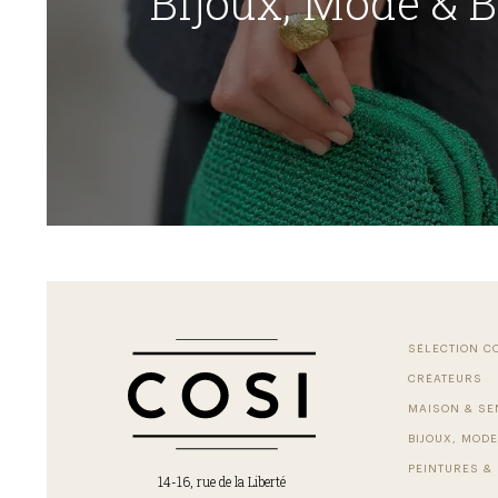
Bijoux, Mode & 
SÉLECTION C
CRÉATEURS
MAISON & SE
BIJOUX, MODE
PEINTURES & 
14-16, rue de la Liberté