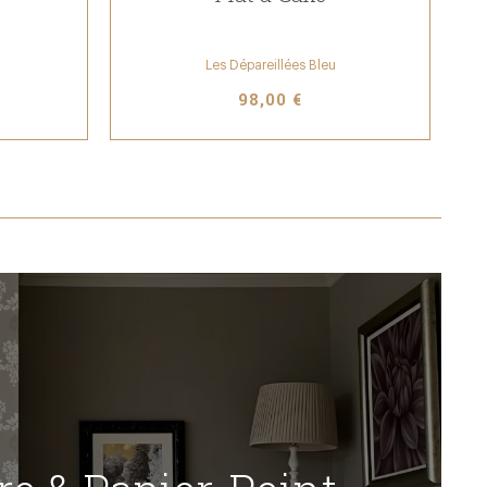
Les Dépareillées Bleu
98,00 €