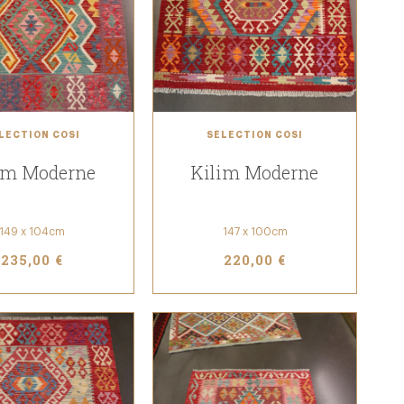
LECTION COSI
SÉLECTION COSI
im Moderne
Kilim Moderne
149 x 104cm
147 x 100cm
235,00 €
220,00 €