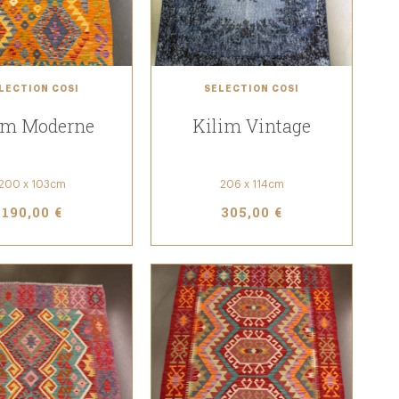
LECTION COSI
SÉLECTION COSI
im Moderne
Kilim Vintage
200 x 103cm
206 x 114cm
190,00 €
305,00 €