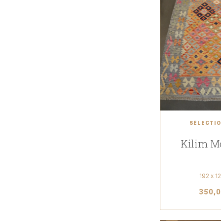
SÉLECTIO
Kilim M
192 x 1
350,0