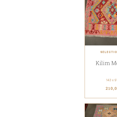
SÉLECTIO
Kilim M
143 x 
210,0