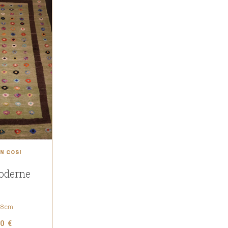
N COSI
oderne
48cm
0 €