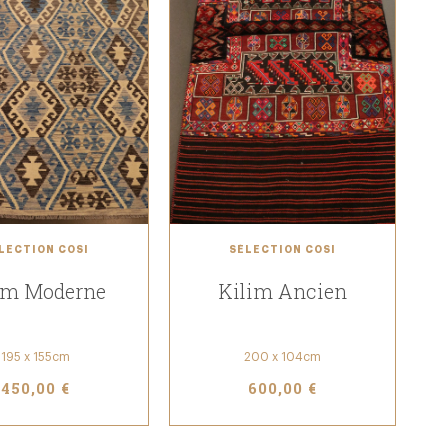
LECTION COSI
SÉLECTION COSI
im Moderne
Kilim Ancien
195 x 155cm
200 x 104cm
450,00 €
600,00 €