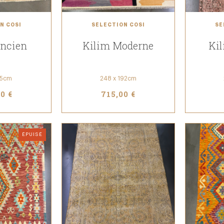
N COSI
SÉLECTION COSI
SÉ
Ancien
Kilim Moderne
Kil
15cm
248 x 192cm
0 €
715,00 €
ÉPUISÉ