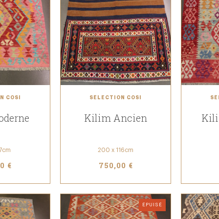
N COSI
SÉLECTION COSI
SÉ
oderne
Kilim Ancien
Kil
97cm
200 x 116cm
0 €
750,00 €
ÉPUISÉ