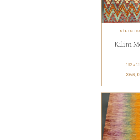
SÉLECTIO
Kilim M
182 x 1
365,0