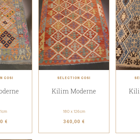
N COSI
SÉLECTION COSI
SÉ
oderne
Kilim Moderne
Kil
21cm
180 x 126cm
0 €
340,00 €