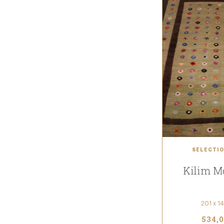
SÉLECTIO
Kilim M
201 x 1
534,0