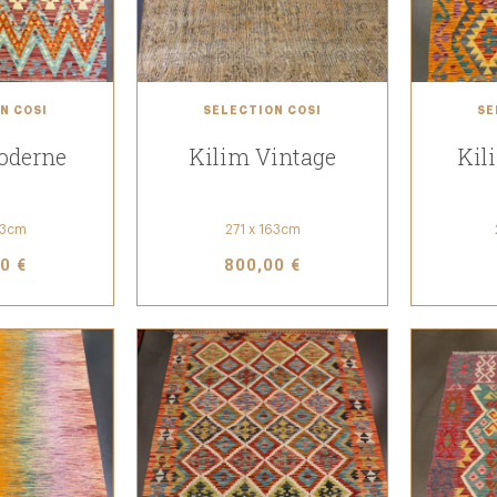
N COSI
SÉLECTION COSI
SÉ
oderne
Kilim Vintage
Kil
33cm
271 x 163cm
0 €
800,00 €