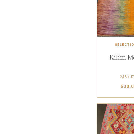
SÉLECTIO
Kilim M
248 x 1
630,0