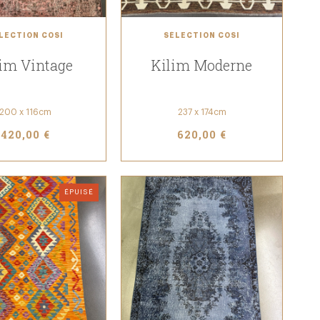
LECTION COSI
SÉLECTION COSI
im Vintage
Kilim Moderne
200 x 116cm
237 x 174cm
420,00 €
620,00 €
ÉPUISÉ