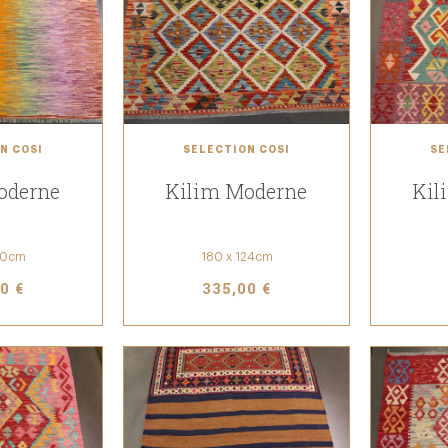
N COSI
SÉLECTION COSI
SÉ
oderne
Kilim Moderne
Kil
70cm
180 x 124cm
0 €
335,00 €