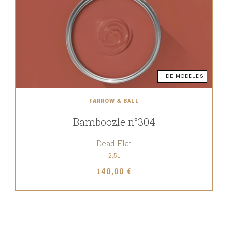
+ DE MODÈLES
FARROW & BALL
Bamboozle n°304
Dead Flat
2,5L
140,00 €