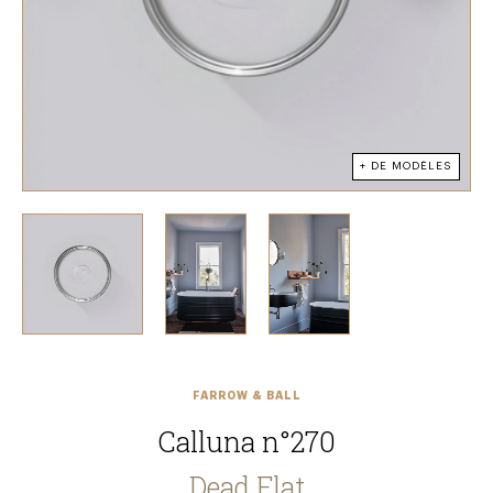
+ DE MODÈLES
FARROW & BALL
Calluna n°270
Dead Flat