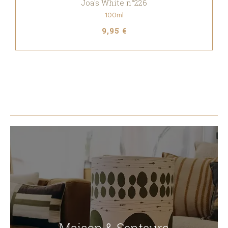
Joa's White n°226
100ml
9,95 €