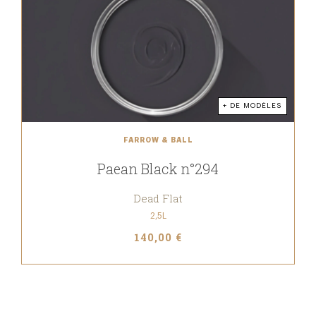
+ DE MODÈLES
FARROW & BALL
Paean Black n°294
Dead Flat
2,5L
140,00 €