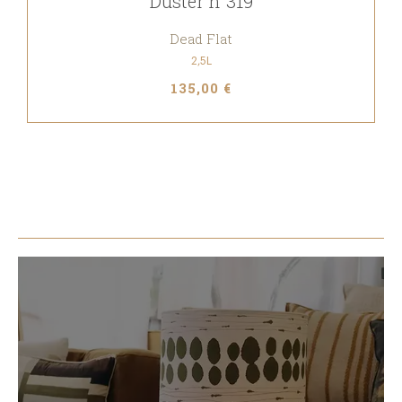
Duster n°319
Dead Flat
2,5L
135,00 €