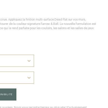
ccrue. Appliquez la finition multi-surface Dead Flat sur vos murs,
tourer de la couleur signature Farrow & Ball. La nouvelle formulation est
e qui la rend parfaite pour les couloirs, les salons et les salles de jeux.
NIBILITÉ
 ouvrées. Nous vous recontacterons au plus vite ! Exclusivement