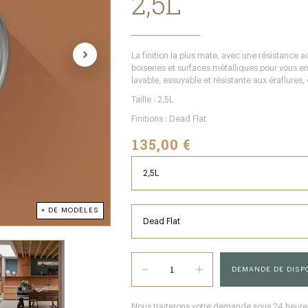
2,5L
La finition la plus mate, avec une résistance a
boiseries et surfaces métalliques pour vous en
lavable, essuyable et résistante aux éraflures, c
Taille : 2,5L
Finitions : Dead Flat
135,00 €
+ DE MODÈLES
DEMANDE DE DISPO
Nous traiterons votre demande sous 24 heures