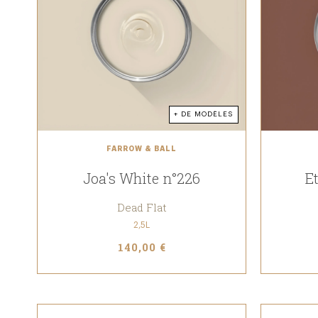
+ DE MODÈLES
FARROW & BALL
Joa's White n°226
E
Dead Flat
2,5L
140,00 €