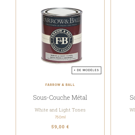
+ DE MODÈLES
FARROW & BALL
Sous-Couche Métal
S
White and Light Tones
Wh
750ml
59,00 €