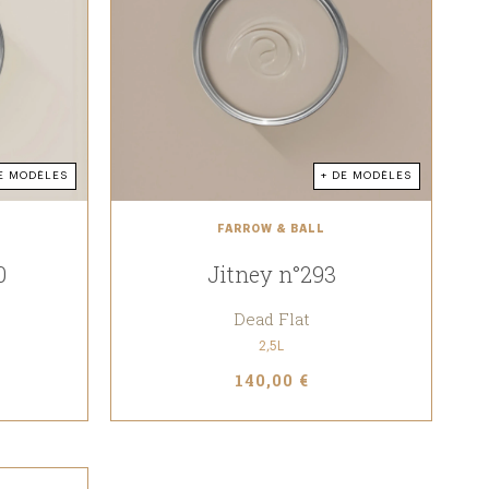
E MODÈLES
+ DE MODÈLES
FARROW & BALL
0
Jitney n°293
Dead Flat
2,5L
140,00 €