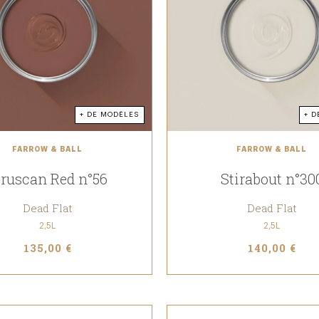
+ DE MODÈLES
+ D
FARROW & BALL
FARROW & BALL
truscan Red n°56
Stirabout n°30
Dead Flat
Dead Flat
2,5L
2,5L
135,00 €
140,00 €