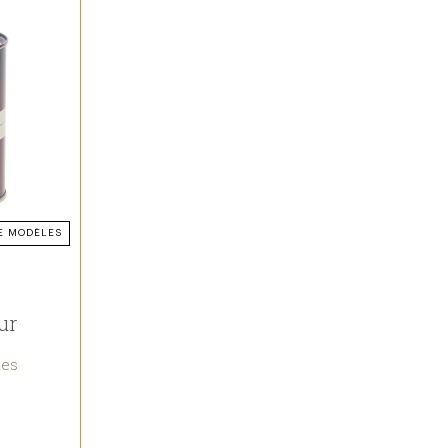
E MODÈLES
ur
nes