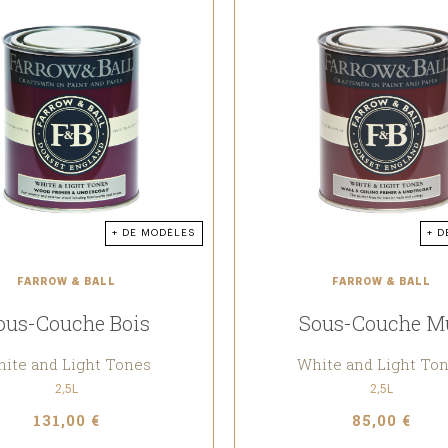
+ DE MODÈLES
+ D
FARROW & BALL
FARROW & BALL
ous-Couche Bois
Sous-Couche M
ite and Light Tones
White and Light To
2,5L
2,5L
131,00 €
85,00 €