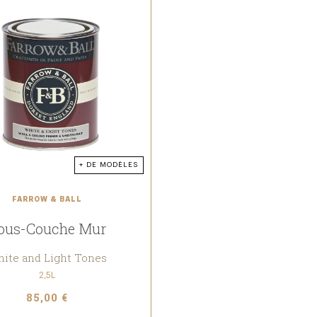
+ DE MODÈLES
FARROW & BALL
ous-Couche Mur
ite and Light Tones
2,5L
85,00 €