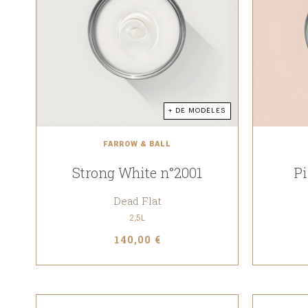
+ DE MODÈLES
FARROW & BALL
Strong White n°2001
Pi
Dead Flat
2,5L
140,00 €