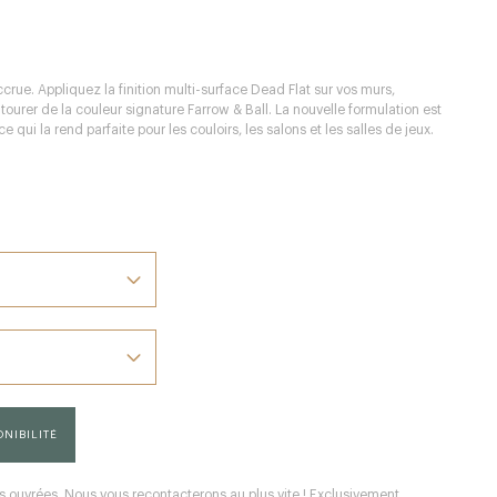
ccrue. Appliquez la finition multi-surface Dead Flat sur vos murs,
tourer de la couleur signature Farrow & Ball. La nouvelle formulation est
e qui la rend parfaite pour les couloirs, les salons et les salles de jeux.
NIBILITÉ
 ouvrées. Nous vous recontacterons au plus vite ! Exclusivement