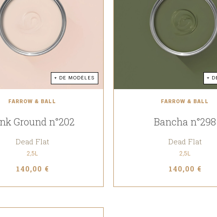
+ DE MODÈLES
+ D
FARROW & BALL
FARROW & BALL
nk Ground n°202
Bancha n°298
Dead Flat
Dead Flat
2,5L
2,5L
140,00 €
140,00 €