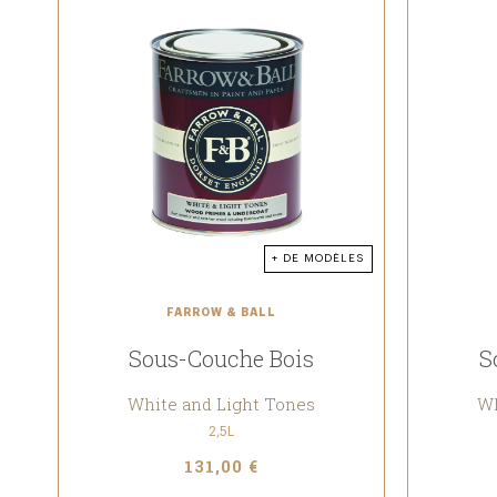
+ DE MODÈLES
FARROW & BALL
Sous-Couche Bois
S
White and Light Tones
Wh
2,5L
131,00 €