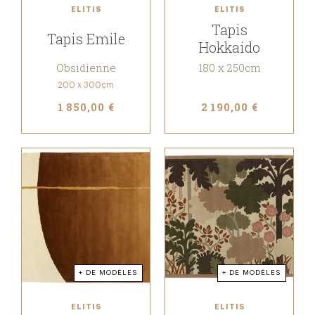
ELITIS
ELITIS
Tapis
Tapis Emile
Hokkaido
Obsidienne
180 x 250cm
200 x 300cm
1 850,00 €
2 190,00 €
+ DE MODÈLES
+ DE MODÈLES
ELITIS
ELITIS