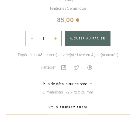
l'a estampée.
Finitions : Céramique
85,00 €
AJOUTER AU PANIER
Expédié en 48 heure(s) ouvrée(s) • Livré en 4 jour(s) ouvrés)
Partager
Plus de détails sur ce produit :
Dimensions : 72 x 72 x 20 mm
VOUS AIMEREZ AUSSI