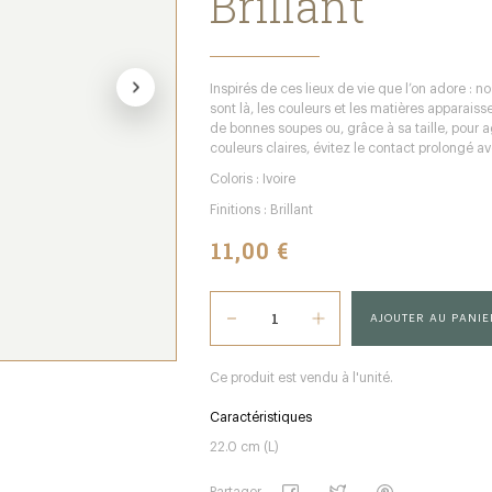
Brillant
Inspirés de ces lieux de vie que l’on adore : no
sont là, les couleurs et les matières apparais
de bonnes soupes ou, grâce à sa taille, pour 
couleurs claires, évitez le contact prolongé av
Coloris : Ivoire
Finitions : Brillant
11,00 €
AJOUTER AU PANIE
Ce produit est vendu à l'unité.
Caractéristiques
22.0 cm (L)